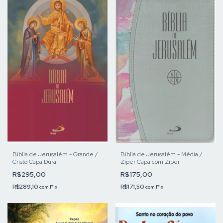
Bíblia de Jerusalém - Grande /
Bíblia de Jerusalém - Média /
Cristo Capa Dura
Zíper Capa com Zíper
R$295,00
R$175,00
R$289,10
R$171,50
com
Pix
com
Pix