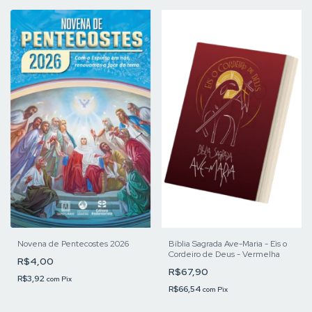
Novena de Pentecostes 2026
Bíblia Sagrada Ave-Maria - Eis o
Cordeiro de Deus - Vermelha
R$4,00
R$67,90
R$3,92
com
Pix
R$66,54
com
Pix