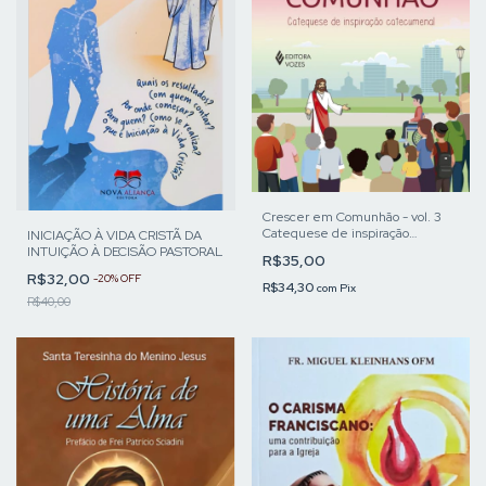
Crescer em Comunhão - vol. 3
Catequese de inspiração
INICIAÇÃO À VIDA CRISTÃ DA
catecumenal com a família
INTUIÇÃO À DECISÃO PASTORAL
R$35,00
R$32,00
-
20
%
OFF
R$34,30
com
Pix
R$40,00