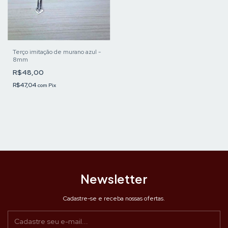
Terço imitação de murano azul -
8mm
R$48,00
R$47,04
com
Pix
Newsletter
Cadastre-se e receba nossas ofertas.