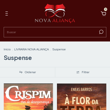
0
Início
.
LIVRARIA NOVA ALIANÇA
.
Suspense
Suspense
Ordenar
Filtrar