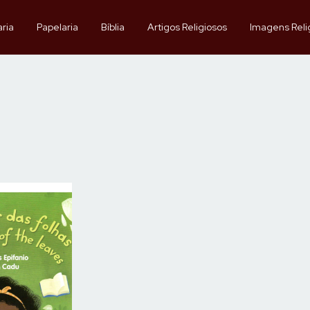
aria
Papelaria
Bíblia
Artigos Religiosos
Imagens Reli