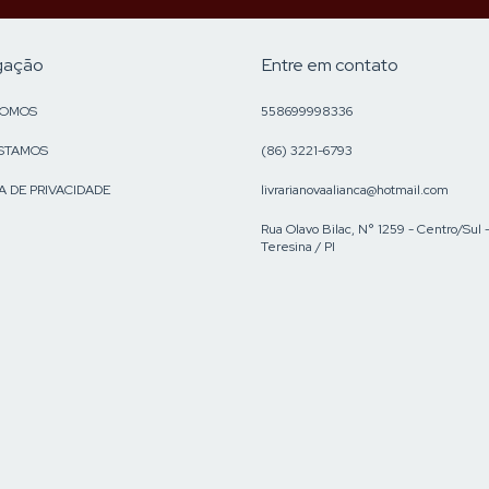
gação
Entre em contato
SOMOS
558699998336
STAMOS
(86) 3221-6793
A DE PRIVACIDADE
livrarianovaalianca@hotmail.com
Rua Olavo Bilac, N° 1259 - Centro/Sul 
Teresina / PI