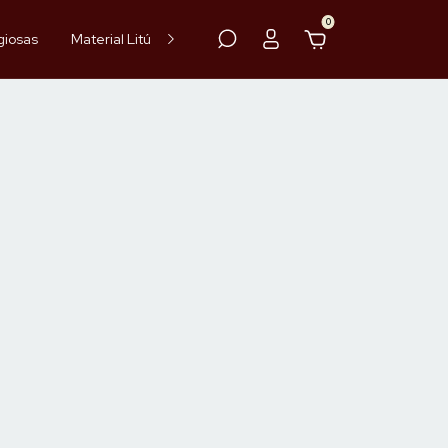
0
giosas
Material Litúrgico
Paramentos
Hóstia
Vinho