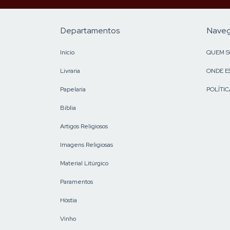
Departamentos
Nave
Início
QUEM 
Livraria
ONDE E
Papelaria
POLÍTIC
Bíblia
Artigos Religiosos
Imagens Religiosas
Material Litúrgico
Paramentos
Hóstia
Vinho