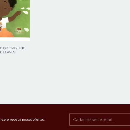
S FOLHAS, THE
E LEAVES
-se e receba nossas ofertas.