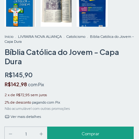
Início
.
LIVRARIA NOVA ALIANÇA
.
Catolicismo
.
Bíblia Católica do Jovem -
Capa Dura
Bíblia Católica do Jovem - Capa
Dura
R$145,90
R$142,98
com
Pix
2
x de
R$72,95
sem juros
2% de desconto
pagando com Pix
Não acumulável com outras promoções
Ver mais detalhes