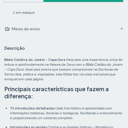
2
em estoque
Meios de envio
Descrição
Bíblia Católica do Jovem - Capa Dura
Descubra uma experiência única de
leitura e aprofundamento na Palavra de Deus com a
Bíblia Católica do Jovem
– Capa Dura
. Ideal para jovens que buscam compreender as Escrituras de
forma clara, prática e inspiradora, esta Bíblia traz recursos exclusivos que
enriquecem cada página.
Principais características que fazem a
diferença:
73 introduções detalhadas
Cada livro bíblico é apresentado com
informações históricas, literárias e teológicas, facilitando o entendimento
e proporcionando um contexto completo.
Introduções às seções
Conheça as divisões bíblicas — Pentateuco,