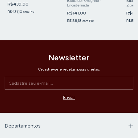
Bíblia do Peregrino -
Bíblia
R$439,90
Encadernada
Zíper
R$431,10
com
Pix
R$141,00
R$15
R$138,18
R$151
com
Pix
Newsletter
Cadastre-se e receba nossas ofertas.
Departamentos