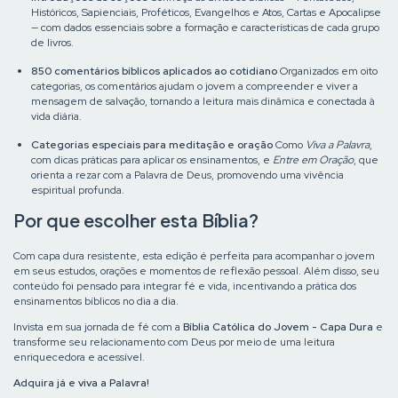
Históricos, Sapienciais, Proféticos, Evangelhos e Atos, Cartas e Apocalipse
— com dados essenciais sobre a formação e características de cada grupo
de livros.
850 comentários bíblicos aplicados ao cotidiano
Organizados em oito
categorias, os comentários ajudam o jovem a compreender e viver a
mensagem de salvação, tornando a leitura mais dinâmica e conectada à
vida diária.
Categorias especiais para meditação e oração
Como
Viva a Palavra
,
com dicas práticas para aplicar os ensinamentos, e
Entre em Oração
, que
orienta a rezar com a Palavra de Deus, promovendo uma vivência
espiritual profunda.
Por que escolher esta Bíblia?
Com capa dura resistente, esta edição é perfeita para acompanhar o jovem
em seus estudos, orações e momentos de reflexão pessoal. Além disso, seu
conteúdo foi pensado para integrar fé e vida, incentivando a prática dos
ensinamentos bíblicos no dia a dia.
Invista em sua jornada de fé com a
Bíblia Católica do Jovem - Capa Dura
e
transforme seu relacionamento com Deus por meio de uma leitura
enriquecedora e acessível.
Adquira já e viva a Palavra!