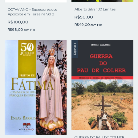
Alberto Silva 100 Limites
OCTAVIANO - Sucessores dos
Apóstolos em Teresina Vol 2
R$50,00
R$100,00
R$49,00
com
Pix
R$98,00
com
Pix
Esgotado
GUERRA DO PAU DE COLHER