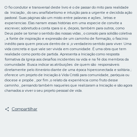
O fio condutor e transversal deste livro é o de passar do mito para realidade
da Iniciação , do seu analfabetismo e intuição para a urgente e decidida ação
pastoral. Suas páginas são um misto entre palavras e ações , letras e
experiencias .Elas narram essas histórias em uma especie de convite a
escrever, sobretudo a conta rpara si e, depois, também para outros, como
Deus pode se tornar o sentido das nossas vidas , o consolo para solidão coletiva
, a fonte de inspiração e expressão de um caminho de formação, o fascínio
inédito para quem procura dentro de si ,o verdadeiro sentido para viver. Uma
vida concreta e que vale ser vivida em comunidade. É uma obra que tem
realidade como ponto de partida. Apresenta a Iniciação como resposta
formativa da Igreja aos desafios incidentes na vida e na fé dos membros da
comunidade. Busca indicar as atribuições de quem são responsáveis
diretamente pelo itinerário diante de uma época hiperconectada e solitária ;
oferece um projeto de Iniciação à Vida Cristã para comunidade, paróquia ou
diocese e propõe , por fim ,o relato da experiência como fruto desse
caminho , pensando também naqueles que realizaram a Iniciação e são agora
chamados a viver o seu projeto pessoal de vida.
Compartilhar