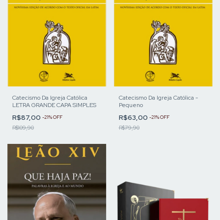
Catecismo Da Igreja Católica
Catecismo Da Igreja Católica -
LETRA GRANDE CAPA SIMPLES
Pequeno
R$87,00
R$63,00
-
21
%
OFF
-
21
%
OFF
R$109,90
R$79,90