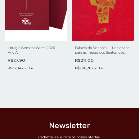
Liturgia Semana Santa 2026 -
Palavra do Senhor III - Lecionário
Ano A
para as missas dos Santos, dos
comuns, para diversas
R$27,90
R$211,00
necessidades e votivas
R$27,34
R$206,78
com
Pix
com
Pix
Newsletter
Cadastre-se e receba nossas ofertas.