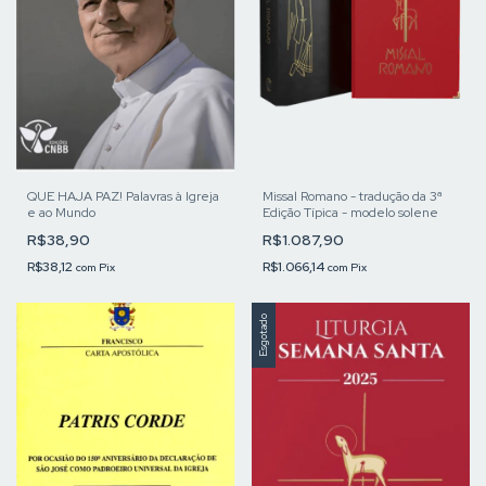
QUE HAJA PAZ! Palavras à Igreja
Missal Romano - tradução da 3ª
e ao Mundo
Edição Típica - modelo solene
R$38,90
R$1.087,90
R$38,12
R$1.066,14
com
Pix
com
Pix
Esgotado