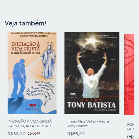
Veja também!
INICIAÇÃO À VIDA CRISTÃ
Irmão Mais Velho - Padre
PONTE
DA INTUIÇÃO À DECISÃO
Tony Batista
PARTI
PASTORAL
R$32,00
R$55,00
-
20
%
OFF
R$10