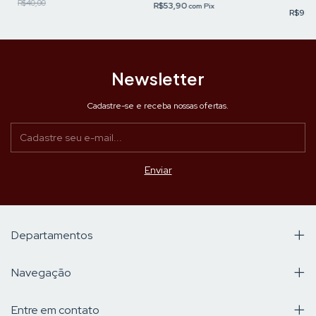
R$40,00
R$53,90
com
Pix
R$98,
Newsletter
Cadastre-se e receba nossas ofertas.
Departamentos
Navegação
Entre em contato