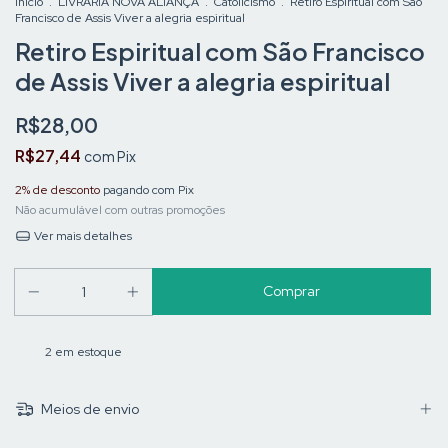
Início
.
LIVRARIA NOVA ALIANÇA
.
Catolicismo
.
Retiro Espiritual com São
Francisco de Assis Viver a alegria espiritual
Retiro Espiritual com São Francisco
de Assis Viver a alegria espiritual
R$28,00
R$27,44
com
Pix
2% de desconto
pagando com Pix
Não acumulável com outras promoções
Ver mais detalhes
2
em estoque
Meios de envio