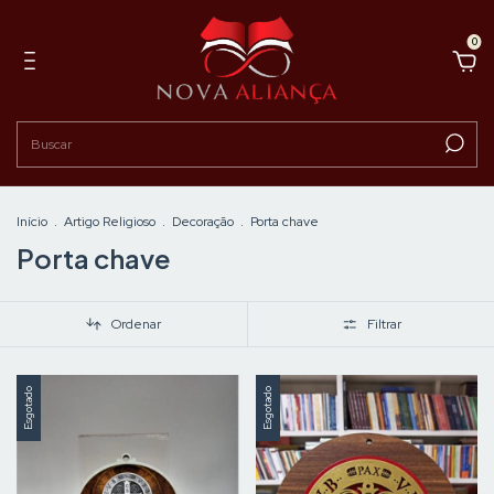
0
Início
.
Artigo Religioso
.
Decoração
.
Porta chave
Porta chave
Ordenar
Filtrar
Esgotado
Esgotado