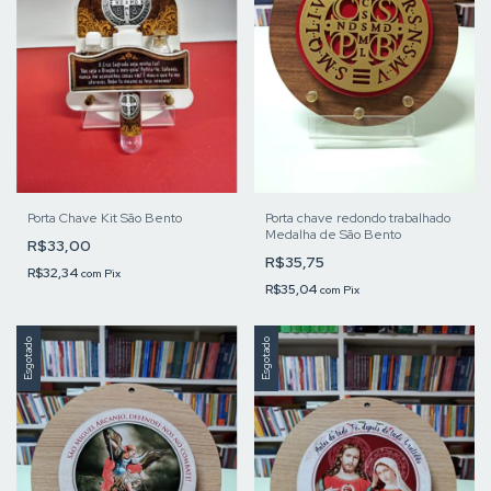
Porta Chave Kit São Bento
Porta chave redondo trabalhado
Medalha de São Bento
R$33,00
R$35,75
R$32,34
com
Pix
R$35,04
com
Pix
Esgotado
Esgotado