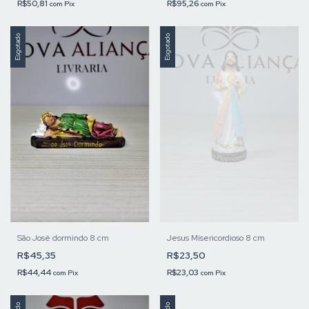
R$50,81
R$95,26
com
Pix
com
Pix
Esgotado
Esgotado
São José dormindo 8 cm
Jesus Misericordioso 8 cm
R$45,35
R$23,50
R$44,44
R$23,03
com
Pix
com
Pix