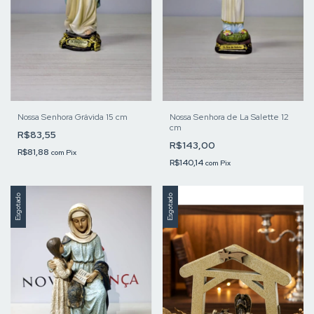
Nossa Senhora Grávida 15 cm
Nossa Senhora de La Salette 12
cm
R$83,55
R$143,00
R$81,88
com
Pix
R$140,14
com
Pix
Esgotado
Esgotado