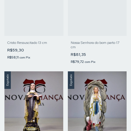
Cristo Ressuscitado 13 cm
Nossa Senhora do bom parto 17
cm
R$59,30
R$81,35
R$58,11
com
Pix
R$79,72
com
Pix
Esgotado
Esgotado