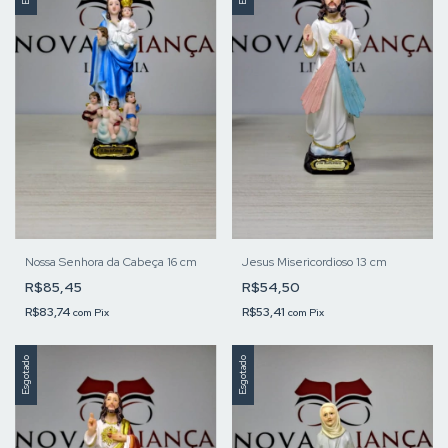
Nossa Senhora da Cabeça 16 cm
Jesus Misericordioso 13 cm
R$85,45
R$54,50
R$83,74
R$53,41
com
Pix
com
Pix
Esgotado
Esgotado