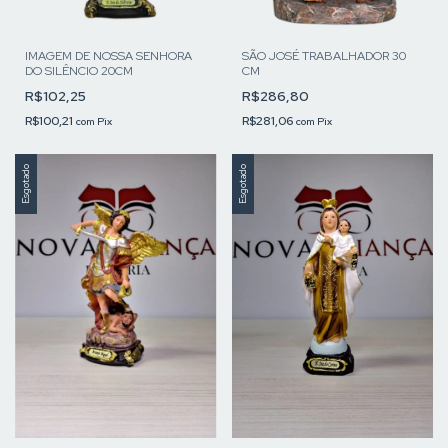
IMAGEM DE NOSSA SENHORA
SÃO JOSÉ TRABALHADOR 30
DO SILÊNCIO 20CM
CM
R$102,25
R$286,80
R$100,21
R$281,06
com
Pix
com
Pix
Esgotado
Esgotado