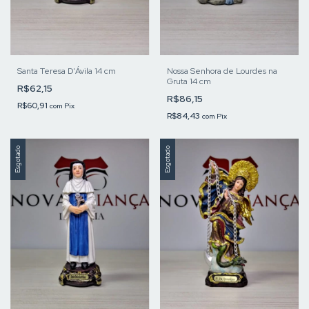
Santa Teresa D'Ávila 14 cm
Nossa Senhora de Lourdes na
Gruta 14 cm
R$62,15
R$86,15
R$60,91
com
Pix
R$84,43
com
Pix
Esgotado
Esgotado