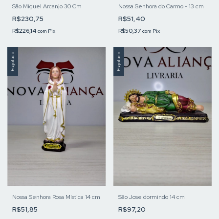
São Miguel Arcanjo 30 Cm
Nossa Senhora do Carmo - 13 cm
R$230,75
R$51,40
R$226,14
R$50,37
com
Pix
com
Pix
Esgotado
Esgotado
Nossa Senhora Rosa Mística 14 cm
São Jose dormindo 14 cm
R$51,85
R$97,20