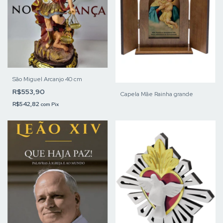
São Miguel Arcanjo 40 cm
R$553,90
Capela Mãe Rainha grande
R$542,82
com
Pix