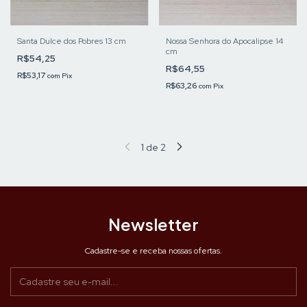
Santa Dulce dos Pobres 13 cm
Nossa Senhora do Apocalipse 14
cm
R$54,25
R$64,55
R$53,17
com
Pix
R$63,26
com
Pix
1
de
2
Newsletter
Cadastre-se e receba nossas ofertas.