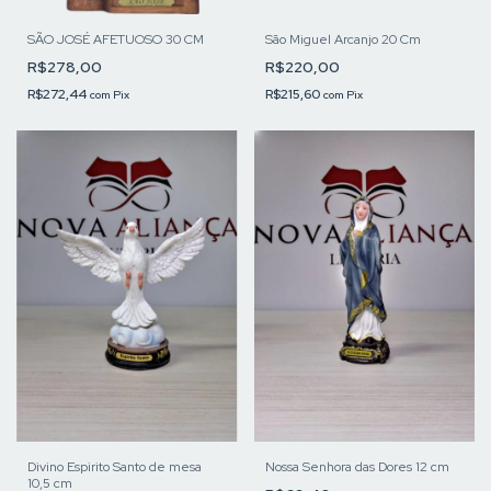
SÃO JOSÉ AFETUOSO 30 CM
São Miguel Arcanjo 20 Cm
R$278,00
R$220,00
R$272,44
R$215,60
com
Pix
com
Pix
Divino Espirito Santo de mesa
Nossa Senhora das Dores 12 cm
10,5 cm