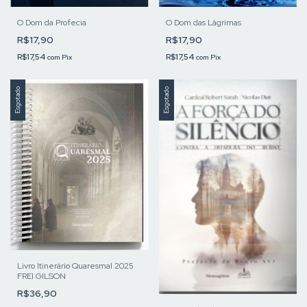
O Dom da Profecia
O Dom das Lágrimas
R$17,90
R$17,90
R$17,54
R$17,54
com
Pix
com
Pix
Esgotado
Esgotado
Livro Itinerário Quaresmal 2025
FREI GILSON
R$36,90