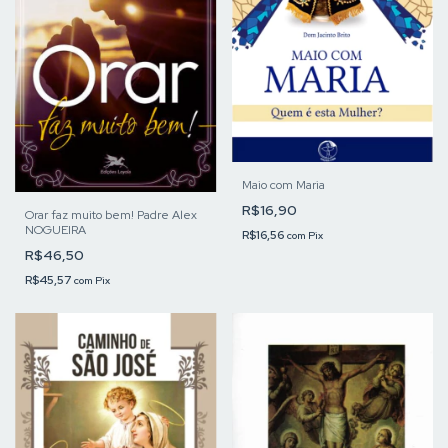
Maio com Maria
R$16,90
Orar faz muito bem! Padre Alex
NOGUEIRA
R$16,56
com
Pix
R$46,50
R$45,57
com
Pix