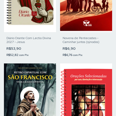
Diário Orante Com Lectio Divina
Novena de Pentecostes -
2027 - Jesus
Caminhar juntos (sýnodos)
R$53,90
R$6,90
R$52,82
R$6,76
com
Pix
com
Pix