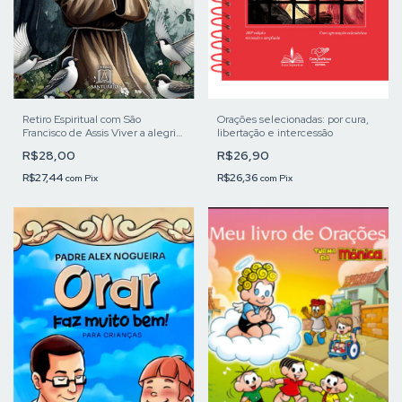
Retiro Espiritual com São
Orações selecionadas: por cura,
Francisco de Assis Viver a alegria
libertação e intercessão
espiritual
R$28,00
R$26,90
R$27,44
R$26,36
com
Pix
com
Pix