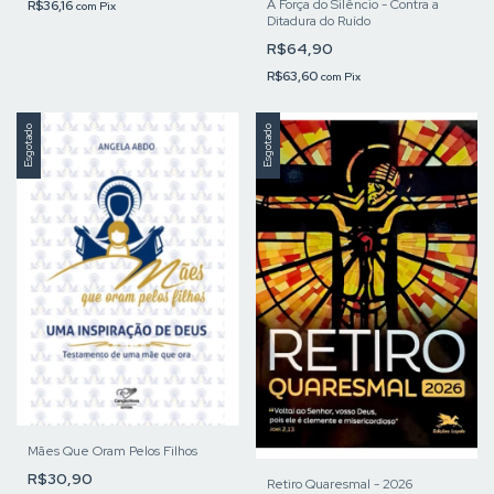
A Força do Silêncio - Contra a
R$36,16
com
Pix
Ditadura do Ruído
R$64,90
R$63,60
com
Pix
Esgotado
Esgotado
Mães Que Oram Pelos Filhos
R$30,90
Retiro Quaresmal - 2026