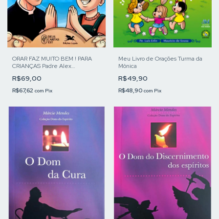
ORAR FAZ MUITO BEM ! PARA
Meu Livro de Orações Turma da
CRIANÇAS Padre Alex
Mônica
NOGUEIRA
R$69,00
R$49,90
R$67,62
R$48,90
com
Pix
com
Pix