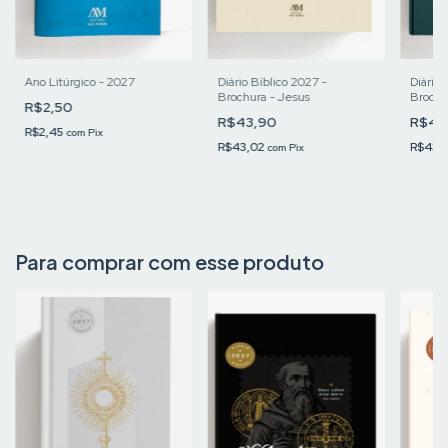
Ano Litúrgico - 2027
Diário Bíblico 2027 -
Diário 
Brochura - Jesus
Brochu
R$2,50
R$43,90
R$43
R$2,45
com
Pix
R$43,02
R$43,
com
Pix
Para comprar com esse produto