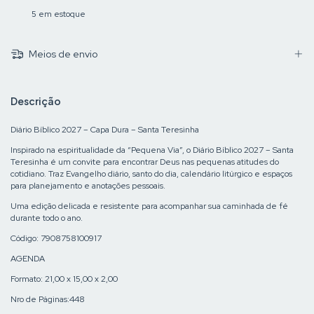
5
em estoque
Meios de envio
Descrição
Diário Bíblico 2027 – Capa Dura – Santa Teresinha
Inspirado na espiritualidade da “Pequena Via”, o Diário Bíblico 2027 – Santa
Teresinha é um convite para encontrar Deus nas pequenas atitudes do
cotidiano. Traz Evangelho diário, santo do dia, calendário litúrgico e espaços
para planejamento e anotações pessoais.
Uma edição delicada e resistente para acompanhar sua caminhada de fé
durante todo o ano.
Código: 7908758100917
AGENDA
Formato: 21,00 x 15,00 x 2,00
Nro de Páginas:448