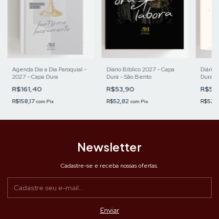
Agenda Dia a Dia Paroquial -
Diário Bíblico 2027 - Capa
Diário 
2027 - Capa Dura
Dura - São Bento
Dura -
Guada
R$161,40
R$53,90
R$53
R$158,17
R$52,82
R$52,
com
Pix
com
Pix
Newsletter
Cadastre-se e receba nossas ofertas.