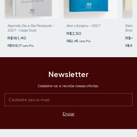
Agenda Dia a Dia Paroquial -
Ano Litúrgico - 2027
Diário 
2027 - Capa Dura
Brochu
R$2,50
R$161,40
R$43
R$2,45
com
Pix
R$158,17
R$43,
com
Pix
Newsletter
Cadastre-se e receba nossas ofertas.