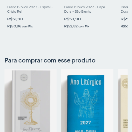
Diário Bíblico 2027 - Espiral -
Diário Bíblico 2027 - Capa
Diário 
Cristo Rei
Dura - São Bento
Dura -
R$51,90
R$53,90
R$53
R$50,86
R$52,82
R$52,
com
Pix
com
Pix
Para comprar com esse produto