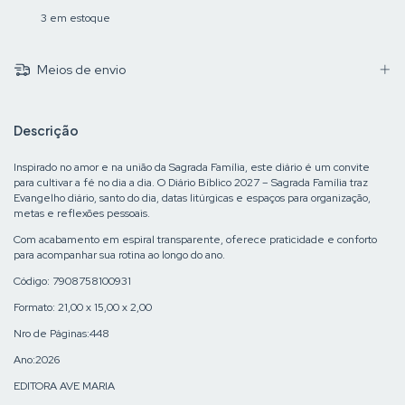
3
em estoque
Meios de envio
Descrição
Inspirado no amor e na união da Sagrada Família, este diário é um convite
para cultivar a fé no dia a dia. O Diário Bíblico 2027 – Sagrada Família traz
Evangelho diário, santo do dia, datas litúrgicas e espaços para organização,
metas e reflexões pessoais.
Com acabamento em espiral transparente, oferece praticidade e conforto
para acompanhar sua rotina ao longo do ano.
Código: 7908758100931
Formato: 21,00 x 15,00 x 2,00
Nro de Páginas:448
Ano:2026
EDITORA AVE MARIA