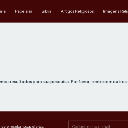
aria
Papelaria
Bíblia
Artigos Religiosos
Imagens Reli
mos resultados para sua pesquisa. Por favor, tente com outros f
-se e receba nossas ofertas.