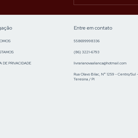
gação
Entre em contato
SOMOS
558699998336
STAMOS
(86) 3221-6793
A DE PRIVACIDADE
livrarianovaalianca@hotmail.com
Rua Olavo Bilac, N° 1259 - Centro/Sul 
Teresina / PI