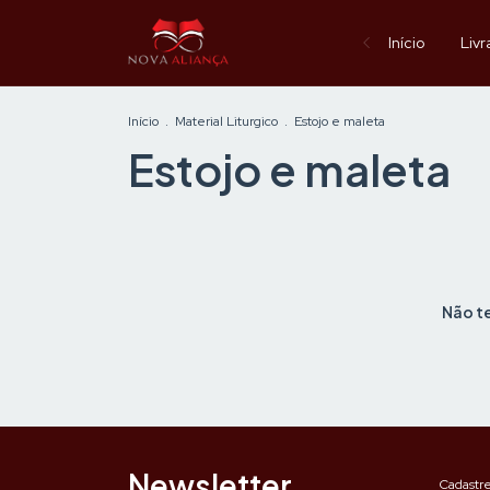
Início
Livr
Início
.
Material Liturgico
.
Estojo e maleta
Estojo e maleta
Não te
Newsletter
Cadastre