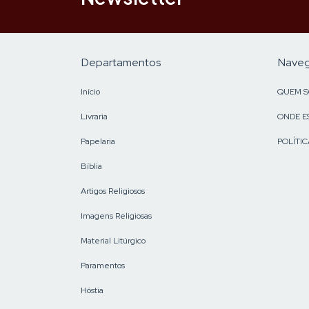
Departamentos
Nave
Início
QUEM 
Livraria
ONDE E
Papelaria
POLÍTIC
Bíblia
Artigos Religiosos
Imagens Religiosas
Material Litúrgico
Paramentos
Hóstia