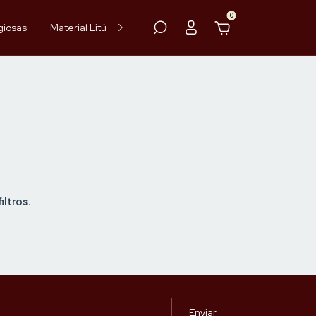
0
giosas
Material Litúrgico
Paramentos
Hóstia
Vinho
iltros.