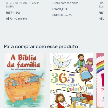
A BÍBLIA INFANTIL CAPA
Bíblia para meninas
Bíblia
DURA
Eucaris
R$20,00
R$74,90
R$12
R$19,60
com
Pix
R$73,40
R$127
com
Pix
Para comprar com esse produto