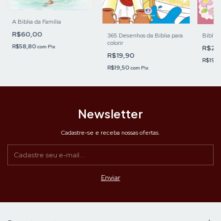
A Bíblia da Família
R$60,00
365 Desenhos da Bíblia para
Bíblia
colorir
R$58,80
R$20
com
Pix
R$19,90
R$19,
R$19,50
com
Pix
Newsletter
Cadastre-se e receba nossas ofertas.