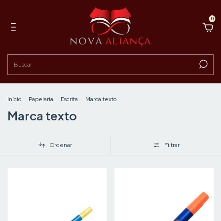
0
Início
.
Papelaria
.
Escrita
.
Marca texto
Marca texto
Ordenar
Filtrar