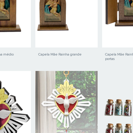
ha médio
Capela Mãe Rainha grande
Capela Mãe Rain
portas