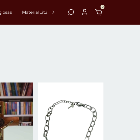
0
giosas
Material Litúrgico
Paramentos
Hóstia
Vinho