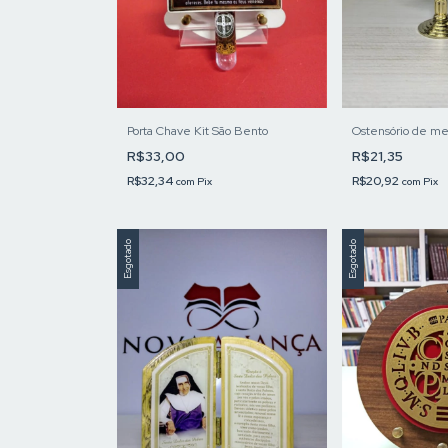
Porta Chave Kit São Bento
Ostensório de me
R$33,00
R$21,35
R$32,34
R$20,92
com
Pix
com
Pix
Esgotado
Esgotado