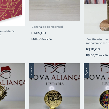
Dezena de berço cristal
lém - Média
R$115,00
a
R$112,70
Crucifixo de me
com
Pix
medalha de são b
R$111,00
R$108,78
com
Pix
Esgotado
Esgotado