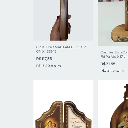
CRUCIFIXO MAD PAREDE 35 CM
ONIX 165548
Crucifixo Eis o Co
Foi Por Você 17 c
R$117,55
R$71,55
R$115,20
com
Pix
R$70,12
com
Pix