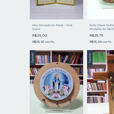
Mini Devoção de Mesa - Irmã
Porta chave redon
Dulce
Medalha de São 
R$29,00
R$35,75
R$28,42
R$35,04
com
Pix
com
Pix
Esgotado
Esgotado