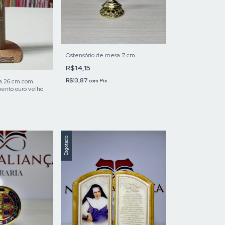
Ostensório de mesa 7 cm
R$14,15
R$13,87
sa 26 cm com
com
Pix
ento ouro velho
Esgotado