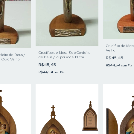
Crucifixo de Mes
Velho
Crucifixo de Mesa Eis o Cordeiro
rdeiro de Deus /
de Deus /Foi por você 13 cm
R$45,45
m Ouro Velho
R$45,45
R$44,54
com
Pix
R$44,54
com
Pix