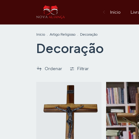
Início
Livr
Início
.
Artigo Religioso
.
Decoração
Decoração
Ordenar
Filtrar