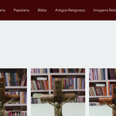
aria
Papelaria
Bíblia
Artigos Religiosos
Imagens Reli