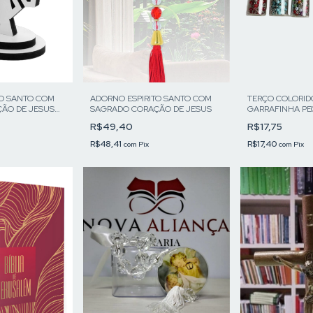
TO SANTO COM
ADORNO ESPIRITO SANTO COM
TERÇO COLORID
ÃO DE JESUS
SAGRADO CORAÇÃO DE JESUS
GARRAFINHA P
R$49,40
R$17,75
R$48,41
R$17,40
com
Pix
com
Pix