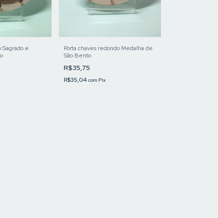
o Sagrado e
Porta chaves redondo Medalha de
ão
São Bento
R$35,75
R$35,04
com
Pix