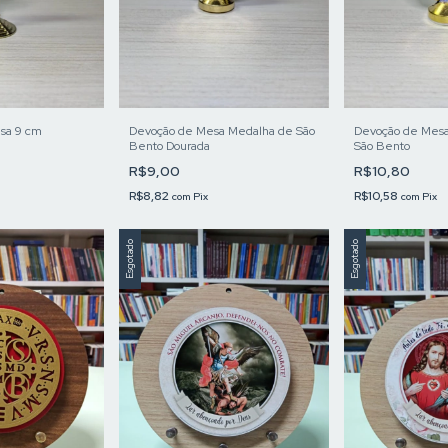
sa 9 cm
Devoção de Mesa Medalha de São
Devoção de Mesa
Bento Dourada
São Bento
R$9,00
R$10,80
R$8,82
R$10,58
com
Pix
com
Pix
Esgotado
Esgotado