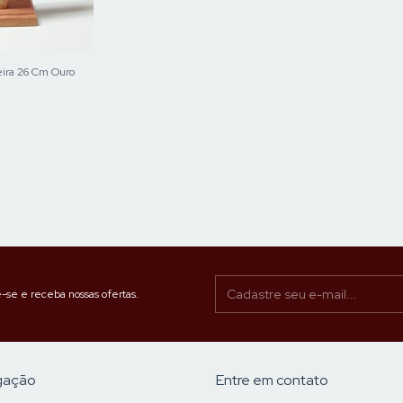
eira 26 Cm Ouro
-se e receba nossas ofertas.
gação
Entre em contato