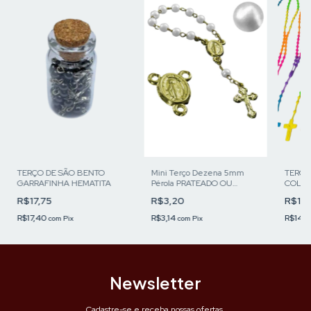
TERÇO DE SÃO BENTO
Mini Terço Dezena 5mm
TERÇO
GARRAFINHA HEMATITA
Pérola PRATEADO OU
COLOR
DOURADO
R$17,75
R$3,20
R$15
R$17,40
R$3,14
R$14,
com
Pix
com
Pix
Newsletter
Cadastre-se e receba nossas ofertas.