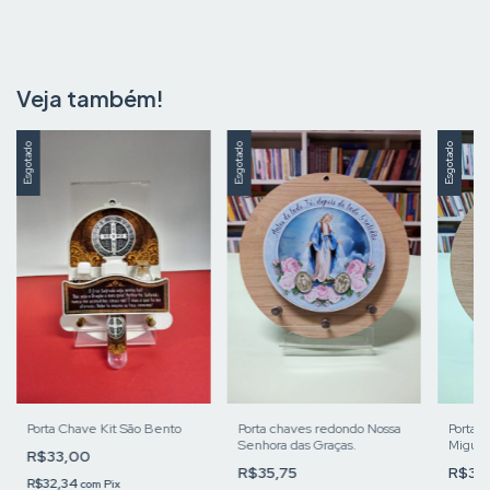
Veja também!
Esgotado
Esgotado
Esgotado
Porta Chave Kit São Bento
Porta chaves redondo Nossa
Porta 
Senhora das Graças.
Miguel
R$33,00
R$35,75
R$35
R$32,34
com
Pix