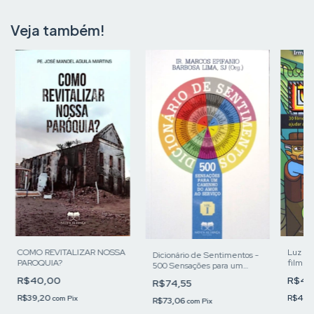
Veja também!
COMO REVITALIZAR NOSSA
Luz Câ
Dicionário de Sentimentos -
PAROQUIA?
filmes 
500 Sensações para um
caminho do Amor ao Serviço
R$40,00
R$45
R$74,55
R$39,20
R$44,
com
Pix
R$73,06
com
Pix