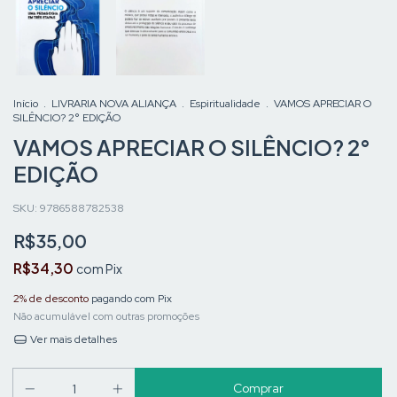
Início
.
LIVRARIA NOVA ALIANÇA
.
Espiritualidade
.
VAMOS APRECIAR O
SILÊNCIO? 2° EDIÇÃO
VAMOS APRECIAR O SILÊNCIO? 2°
EDIÇÃO
SKU:
9786588782538
R$35,00
R$34,30
com
Pix
2% de desconto
pagando com Pix
Não acumulável com outras promoções
Ver mais detalhes