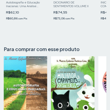
DICIONARIO DE
Autobiografia e Educação
INICIA
SENTIMENTOS VOLUME II
Inacianas: Uma Análise
COM I
Didática
CATEC
R$74,55
R$62,10
R$49
DE VI
R$73,06
R$60,86
R$48,
com
Pix
com
Pix
Para comprar com esse produto