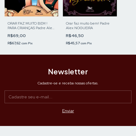
ORAR FAZ MUITO BEM !
Orar faz muito bem! Padre
PARA CRIANÇAS Padre Alex
Alex NOGUEIRA
NOGUEIRA
R$69,00
R$46,50
R$67,62
R$45,57
com
Pix
com
Pix
Newsletter
Cadastre-se e receba nossas ofertas.