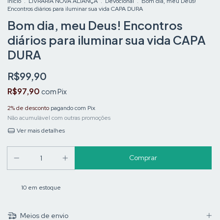
Início
.
LIVRARIA NOVA ALIANÇA
.
Devocional
.
Bom dia, meu Deus!
Encontros diários para iluminar sua vida CAPA DURA
Bom dia, meu Deus! Encontros
diários para iluminar sua vida CAPA
DURA
R$99,90
R$97,90
com
Pix
2% de desconto
pagando com Pix
Não acumulável com outras promoções
Ver mais detalhes
10
em estoque
Meios de envio