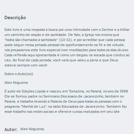
Descrição
Este livro é uma resposta à busca por uma intimidade com o Senhor e a trilhar
um caminho de oração e de santidade. De fato, a Igreja nos ensina que
“todos são chamados à santidade” (LG 32), e por acreditar que cada pessoa
pode seguir nessa jornada pessoal de aprofundamento na fé e de virtude,
nós preparamos este livro especial com meditações para todos os dias do ano.
Cada reflexão aqui apresentada é como um degrau na escada que conduz ao
céu. Ao final de cada jornada, você verá que valeu a pena e que Deus
esteve sempre com você!
Sobre o Autor(es)
Alex Nogueira
É autor de Edições Loyola e nasceu em
Tomazina
, no Paraná, no ano de 1988.
Ele se formou padre no Seminário Diocesano de Jacarezinho, também no
Paraná, e trabalha levando a Palavra de Deus para todas as pessoas com o
programa “Manhã de Luz”, na rádio Educadora de Jacarezinho. Também faz
esse trabalho nas redes sociais e oferece cursos realizados em seu site.
Autor:
Alex Nogueira;