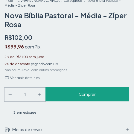
Início
.
LIVRARIA NOVA ALIANÇA
.
Catequese
.
Nova Bíblia Pastoral -
Média - Zíper Rosa
Nova Bíblia Pastoral - Média - Zíper
Rosa
R$102,00
R$99,96
com
Pix
2
x de
R$51,00
sem juros
2% de desconto
pagando com Pix
Não acumulável com outras promoções
Ver mais detalhes
3
em estoque
Meios de envio