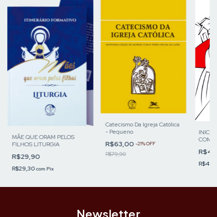
Catecismo Da Igreja Católica
- Pequeno
INICIA
MÃE QUE ORAM PELOS
COM I
R$63,00
-
21
%
OFF
FILHOS LITURGIA
CATEC
R$49
DE VI
R$79,90
R$29,90
R$48,
R$29,30
com
Pix
Newsletter