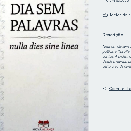
10
em estoque
Meios de e
Descrição
Nenhum dia sem pal
política, a filosofi
contos. A ordem do
desde o mundo da i
certo grau da co
Compartilh