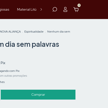
0
giosas
Material Litúrgico
Paramentos
Hóstia
Vinho
 NOVA ALIANÇA
.
Espiritualidade
.
Nenhum dia sem
 dia sem palavras
m
Pix
gando com Pix
om outras promoções
lhes