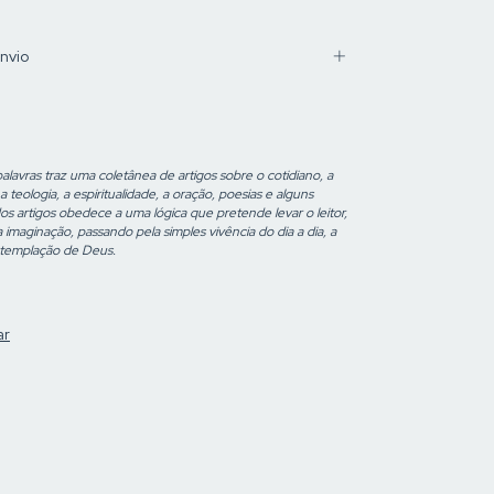
nvio
avras traz uma coletânea de artigos sobre o cotidiano, a
a, a teologia, a espiritualidade, a oração, poesias e alguns
s artigos obedece a uma lógica que pretende levar o leitor,
maginação, passando pela simples vivência do dia a dia, a
mtemplação de Deus.
ar