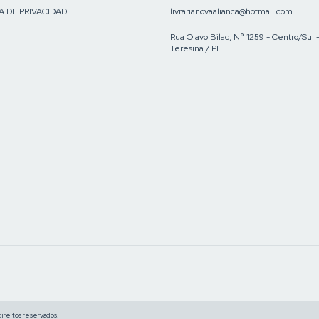
A DE PRIVACIDADE
livrarianovaalianca@hotmail.com
Rua Olavo Bilac, N° 1259 - Centro/Sul 
Teresina / PI
reitos reservados.