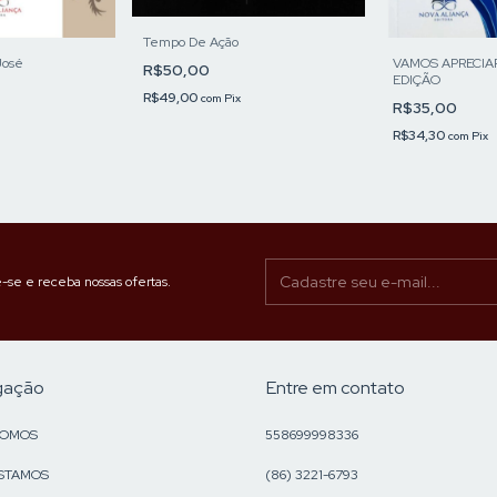
Tempo De Ação
José
VAMOS APRECIAR
R$50,00
EDIÇÃO
R$49,00
com
Pix
R$35,00
R$34,30
com
Pix
-se e receba nossas ofertas.
gação
Entre em contato
SOMOS
558699998336
STAMOS
(86) 3221-6793