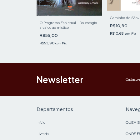
Caminho de São 
timentos - 500
O Progresso Espiritual - Do estágio
m caminho do
R$10,90
arcaico ao místico
R$10,68
com
Pix
R$55,00
R$53,90
com
Pix
Newsletter
Cadastre
Departamentos
Nave
Início
QUEM 
Livraria
ONDE E