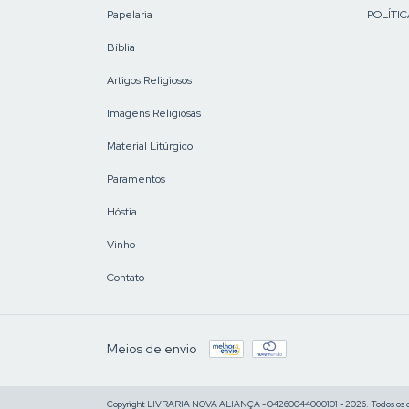
Papelaria
POLÍTIC
Bíblia
Artigos Religiosos
Imagens Religiosas
Material Litúrgico
Paramentos
Hóstia
Vinho
Contato
Meios de envio
Copyright LIVRARIA NOVA ALIANÇA - 04260044000101 - 2026. Todos os di