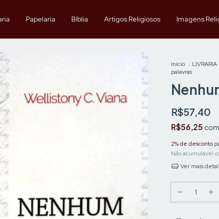
aria
Papelaria
Bíblia
Artigos Religiosos
Imagens Reli
Início
.
LIVRARIA
palavras
Nenhum
R$57,40
R$56,25
co
2% de desconto
pa
Não acumulável c
Ver mais deta