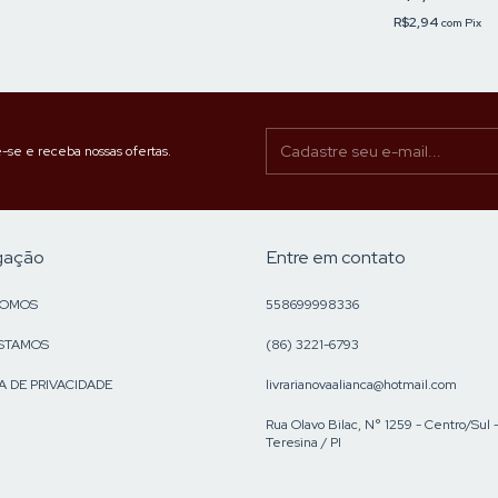
R$2,94
com
Pix
-se e receba nossas ofertas.
gação
Entre em contato
SOMOS
558699998336
STAMOS
(86) 3221-6793
A DE PRIVACIDADE
livrarianovaalianca@hotmail.com
Rua Olavo Bilac, N° 1259 - Centro/Sul 
Teresina / PI