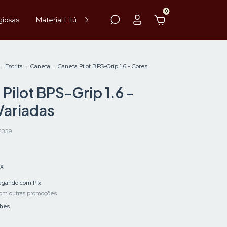
0
giosas
Material Litúrgico
Paramentos
Hóstia
Vinho
.
Escrita
.
Caneta
.
Caneta Pilot BPS-Grip 1.6 - Cores
Pilot BPS-Grip 1.6 -
Variadas
2339
ix
gando com Pix
om outras promoções
lhes