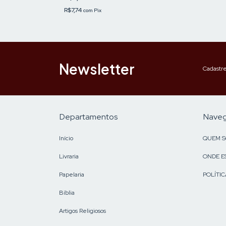
R$7,74
com
Pix
Newsletter
Cadastre
Departamentos
Nave
Início
QUEM 
Livraria
ONDE E
Papelaria
POLÍTIC
Bíblia
Artigos Religiosos