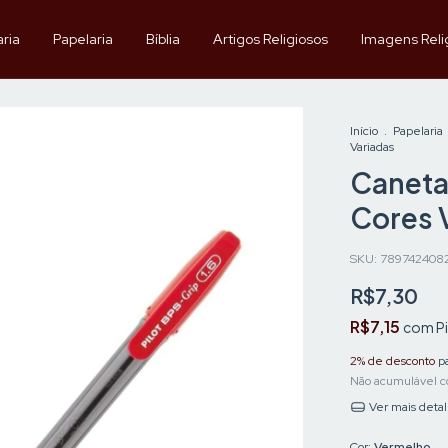
aria
Papelaria
Bíblia
Artigos Religiosos
Imagens Reli
Início
.
Papelaria
Variadas
Caneta 
Cores 
SKU:
789742408
R$7,30
R$7,15
com
P
2% de desconto
pa
Não acumulável c
Ver mais deta
Cor:
Vermelho