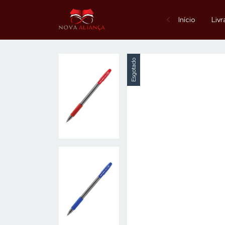
Início
Livr
Esgotado