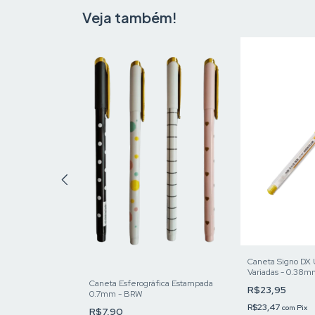
Veja também!
 Gel - 1.0 Cores
Caneta Signo DX 
Variadas - 0.38m
Caneta Esferográfica Estampada
R$23,95
0.7mm - BRW
R$23,47
com
Pix
R$7,90