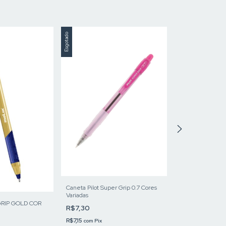
Esgotado
Esgotado
Caneta Pilot Super Grip 0.7 Cores
Caneta Pilot BPS-
Variadas
Variadas
GRIP GOLD COR
R$7,30
R$7,30
R$7,15
R$7,15
com
Pix
com
Pix