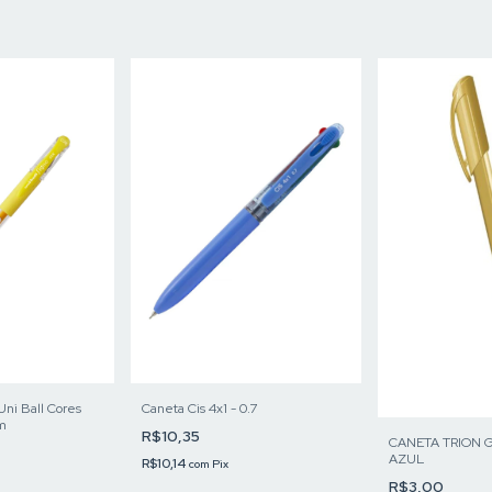
Uni Ball Cores
Caneta Cis 4x1 - 0.7
m
R$10,35
CANETA TRION 
AZUL
R$10,14
com
Pix
R$3,00