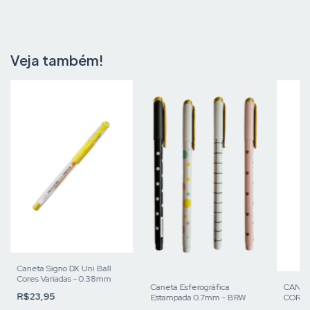
Veja também!
Caneta Signo DX Uni Ball
Cores Variadas - 0.38mm
Caneta Esferográfica
CANET
R$23,95
Estampada 0.7mm - BRW
COR A