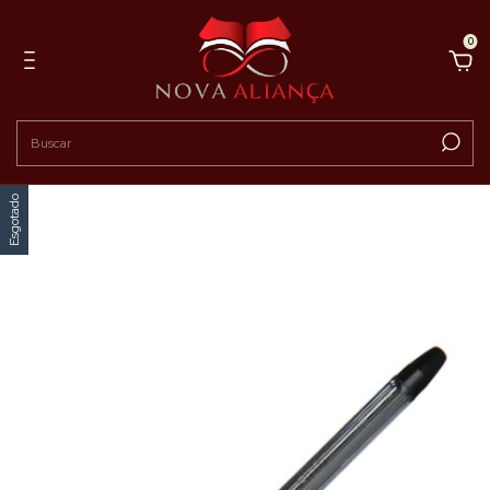
0
Esgotado