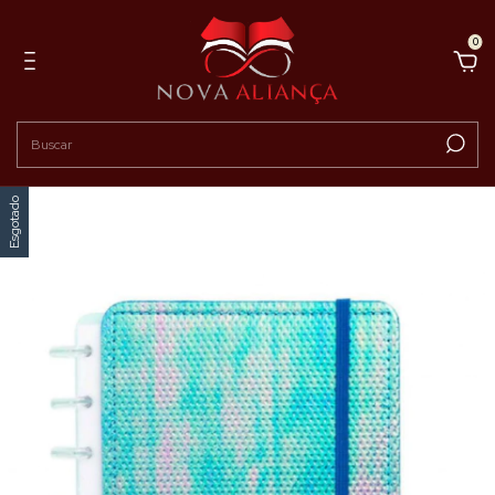
0
Esgotado