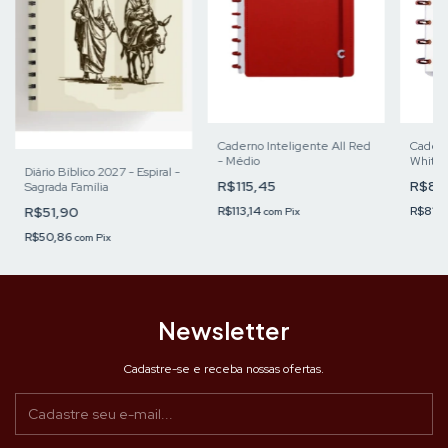
Caderno Inteligente All Red
Cadern
- Médio
White 
Diário Bíblico 2027 - Espiral -
R$115,45
R$83
Sagrada Família
R$113,14
R$81,
R$51,90
com
Pix
R$50,86
com
Pix
Newsletter
Cadastre-se e receba nossas ofertas.