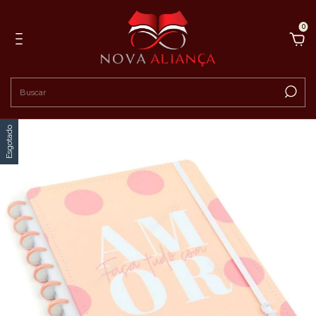
0
Esgotado