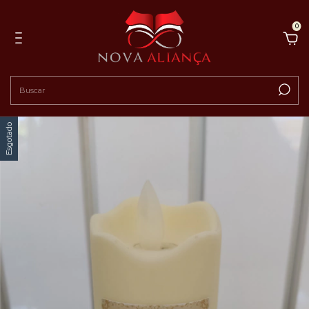
0
Esgotado