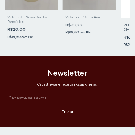
Vela Led - Nossa Sra dos
Vela Led - Santa Ana
Remédios
R$20,00
VELAS
R$20,00
DIAME
R$19,60
com
Pix
R$19,60
R$24
com
Pix
R$23,
Newsletter
Cadastre-se e receba nossas ofertas.