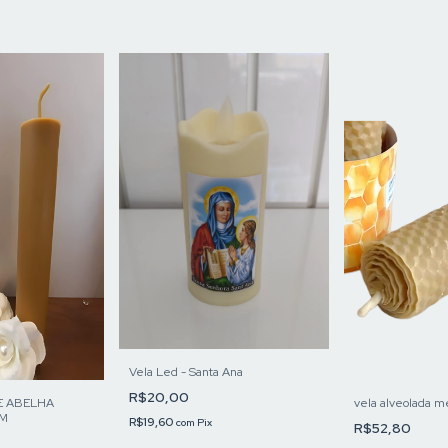
Vela Led - Santa Ana
R$20,00
E ABELHA
vela alveolada m
CM
R$19,60
com
Pix
R$52,80