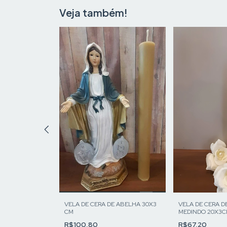
Veja também!
Sra do Carmo
VELA DE CERA DE ABELHA 30X3
VELA DE CERA D
CM
MEDINDO 20X3
R$100,80
R$67,20