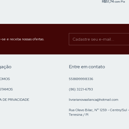
R$51,74
com
Pix
-se e receba nossas ofertas.
gação
Entre em contato
SOMOS
558699998336
STAMOS
(86) 3221-6793
A DE PRIVACIDADE
livrarianovaalianca@hotmail.com
Rua Olavo Bilac, N° 1259 - Centro/Sul 
Teresina / PI