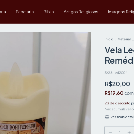
aria
Papelaria
Bíblia
Artigos Religiosos
Imagens Reli
Início
.
Material L
Vela Le
Reméd
SKU:
led2004
R$20,00
R$19,60
com
2% de desconto
pa
Não acumulável c
Ver mais deta