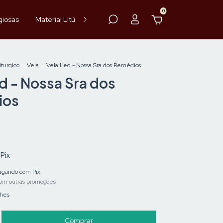
0
giosas
Material Litúrgico
Paramentos
Hóstia
Vinho
iturgico
.
Vela
.
Vela Led - Nossa Sra dos Remédios
d - Nossa Sra dos
ios
Pix
gando com Pix
om outras promoções
lhes