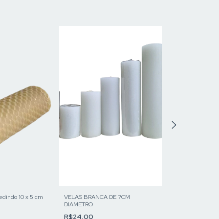
Esgotado
Vela Led - Nossa
Pompeia
edindo 10 x 5 cm
VELAS BRANCA DE 7CM
R$20,00
DIAMETRO
R$19,60
com
Pix
R$24,00