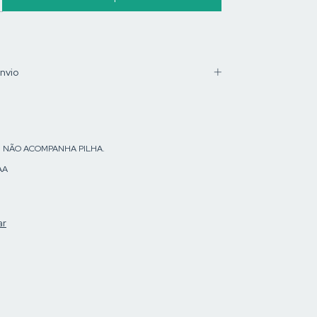
nvio
m. NÃO ACOMPANHA PILHA.
AA
ar