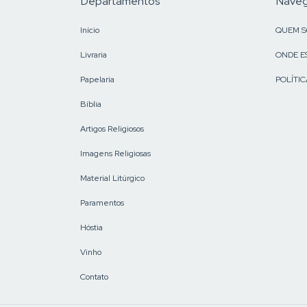
Departamentos
Nave
Início
QUEM 
Livraria
ONDE E
Papelaria
POLÍTIC
Bíblia
Artigos Religiosos
Imagens Religiosas
Material Litúrgico
Paramentos
Hóstia
Vinho
Contato