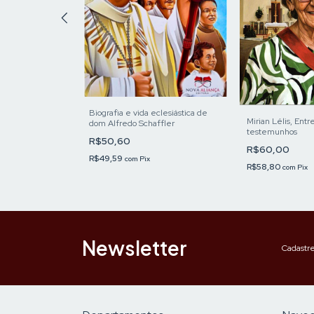
ISTÓRIA
ÓRIA: A
TOBIOGRAFIA
SCO
Biografia e vida eclesiástica de
Mirian Lélis, Ent
dom Alfredo Schaffler
testemunhos
R$50,60
R$60,00
R$49,59
com
Pix
R$58,80
com
Pix
Newsletter
Cadastre