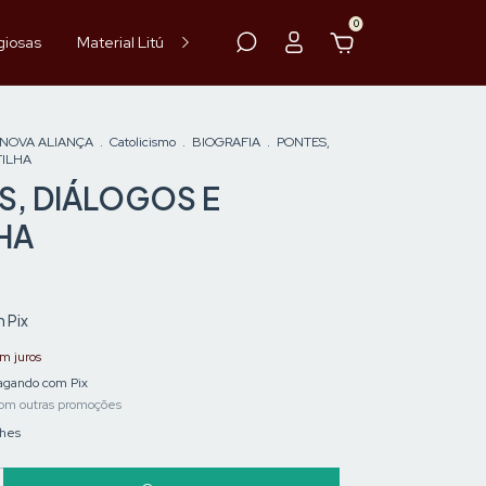
0
giosas
Material Litúrgico
Paramentos
Hóstia
Vinho
 NOVA ALIANÇA
.
Catolicismo
.
BIOGRAFIA
.
PONTES,
TILHA
S, DIÁLOGOS E
HA
m
Pix
m juros
gando com Pix
om outras promoções
lhes