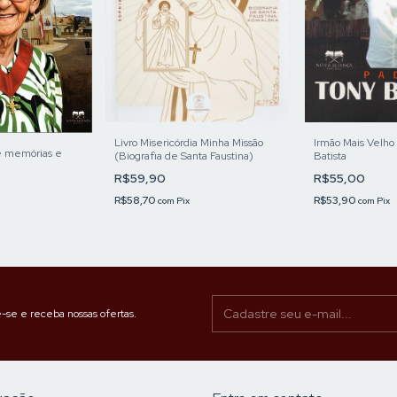
Livro Misericórdia Minha Missão
Irmão Mais Velho
re memórias e
(Biografia de Santa Faustina)
Batista
R$59,90
R$55,00
R$58,70
R$53,90
com
Pix
com
Pix
-se e receba nossas ofertas.