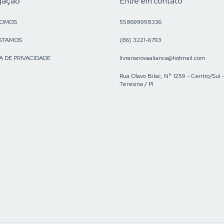
gação
Entre em contato
SOMOS
558699998336
STAMOS
(86) 3221-6793
A DE PRIVACIDADE
livrarianovaalianca@hotmail.com
Rua Olavo Bilac, N° 1259 - Centro/Sul 
Teresina / PI