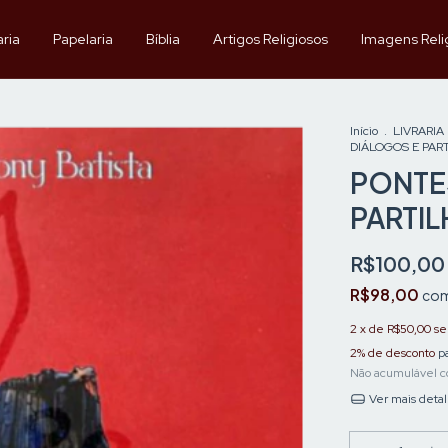
aria
Papelaria
Bíblia
Artigos Religiosos
Imagens Reli
Início
.
LIVRARIA
DIÁLOGOS E PAR
PONTE
PARTIL
R$100,00
R$98,00
co
2
x de
R$50,00
se
2% de desconto
pa
Não acumulável c
Ver mais deta