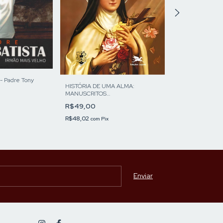
 - Padre Tony
HISTÓRIA DE UMA ALMA:
Padre Cícero par
MANUSCRITOS
no Coração do Po
AUTOBIOGRÁFICOS
R$49,00
R$50,00
R$48,02
R$49,00
com
Pix
com
Pix