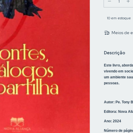
10
em estoque
Meios de e
Descrição
Este livro, aborda
vivendo em socie
um ambiente saud
pessoas.
Autor: Pe. Tony 
Editora: Nova Al
Ano: 2024
Número de págin