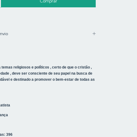
nvio
 temas religiosos e políticos , certo de que o cristão ,
dade , deve ser consciente de seu papel na busca de
ável e destinado a promover o bem-estar de todas as
Batista
iança
as: 396