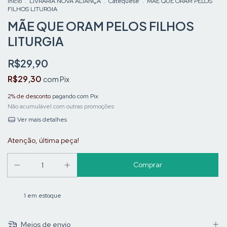
Início
.
LIVRARIA NOVA ALIANÇA
.
Catequese
.
MÃE QUE ORAM PELOS
FILHOS LITURGIA
MÃE QUE ORAM PELOS FILHOS
LITURGIA
R$29,90
R$29,30
com
Pix
2% de desconto
pagando com Pix
Não acumulável com outras promoções
Ver mais detalhes
Atenção, última peça!
1
em estoque
Meios de envio