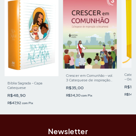
Catecis
Crescer em Comunhão - vol.
- Gran
3 Catequese de inspiração
Bíblia Sagrada - Capa
catecumenal com a família
R$14
R$35,00
Catequese
R$142
R$48,90
R$34,30
com
Pix
R$47,92
com
Pix
Newsletter