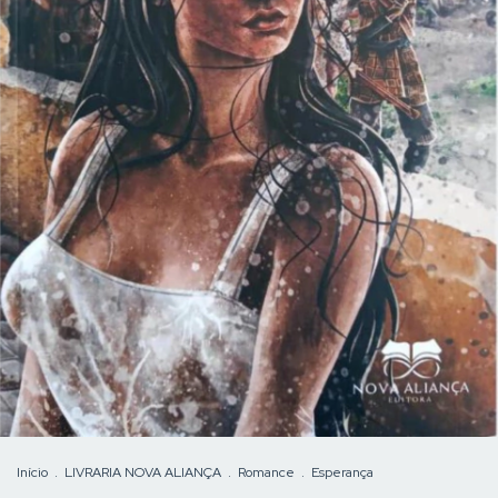
Início
.
LIVRARIA NOVA ALIANÇA
.
Romance
.
Esperança