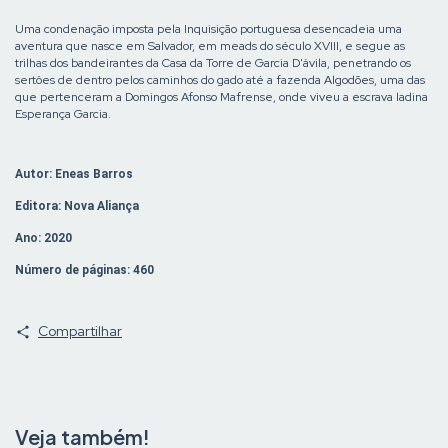
Uma condenação imposta pela Inquisição portuguesa desencadeia uma
aventura que nasce em Salvador, em meads do século XVIII, e segue as
trilhas dos bandeirantes da Casa da Torre de Garcia D'ávila, penetrando os
sertôes de dentro pelos caminhos do gado até a fazenda Algodões, uma das
que pertenceram a Domingos Afonso Mafrense, onde viveu a escrava ladina
Esperança Garcia.
Autor: Eneas Barros
Editora: Nova Aliança
Ano: 2020
Número de páginas: 460
Compartilhar
Veja também!