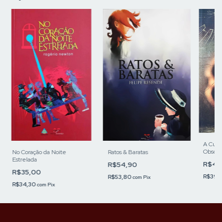
A Cura
Obscur
No Coração da Noite
Ratos & Baratas
Estrelada
R$40
R$54,90
R$35,00
R$39,
R$53,80
com
Pix
R$34,30
com
Pix