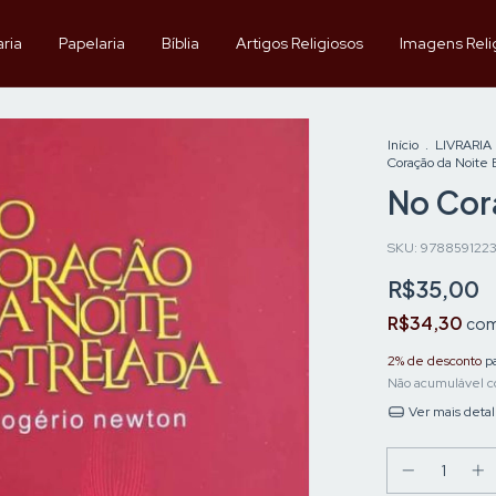
aria
Papelaria
Bíblia
Artigos Religiosos
Imagens Reli
Início
.
LIVRARIA
Coração da Noite 
No Cor
SKU:
978859122
R$35,00
R$34,30
co
2% de desconto
pa
Não acumulável c
Ver mais deta