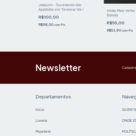
 Encantado
Joaquim - Sucessores dos
Apóstolos em Teresina Vol 1
Irmão Mais Velho 
Batista
R$100,00
R$55,00
R$98,00
com
Pix
R$53,90
com
Pix
Newsletter
Cadastre
Departamentos
Nave
Início
QUEM 
Livraria
ONDE E
Papelaria
POLÍTIC