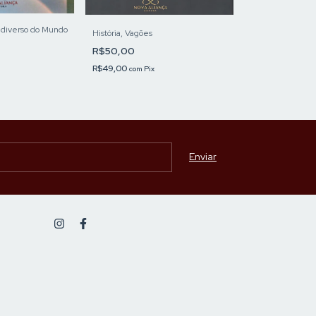
Alberto Silva 100
 diverso do Mundo
História, Vagões
R$50,00
R$50,00
R$49,00
com
Pix
R$49,00
com
Pix