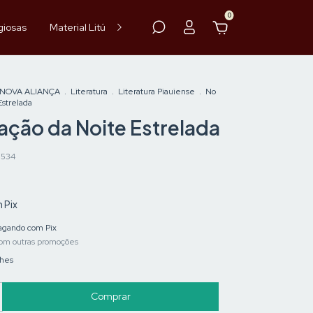
0
giosas
Material Litúrgico
Paramentos
Hóstia
Vinho
 NOVA ALIANÇA
.
Literatura
.
Literatura Piauiense
.
No
Estrelada
ação da Noite Estrelada
3534
m
Pix
gando com Pix
om outras promoções
lhes