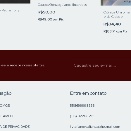
Causos Gonzaguianos Ilustrados
- Padre Tony
R$50,00
Crônica Um olhar
e da Cidade
R$49,00
com
Pix
R$34,40
R$33,71
com
Pix
-se e receba nossas ofertas.
gação
Entre em contato
SOMOS
558699998336
STAMOS
(86) 3221-6793
A DE PRIVACIDADE
livrarianovaalianca@hotmail.com