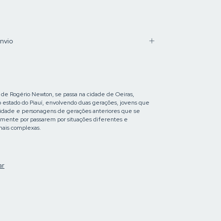
nvio
de Rogério Newton, se passa na cidade de Oeiras,
do estado do Piauí, envolvendo duas gerações, jovens que
cidade e personagens de gerações anteriores que se
mente por passarem por situações diferentes e
mais complexas.
ar