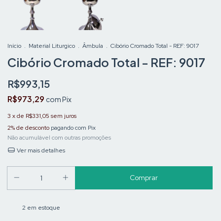
Início
.
Material Liturgico
.
Âmbula
.
Cibório Cromado Total - REF: 9017
Cibório Cromado Total - REF: 9017
R$993,15
R$973,29
com
Pix
3
x de
R$331,05
sem juros
2% de desconto
pagando com Pix
Não acumulável com outras promoções
Ver mais detalhes
2
em estoque