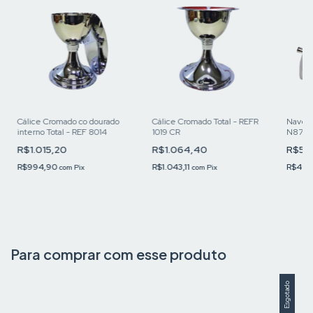
Cálice Cromado co dourado
Cálice Cromado Total - REFR
Naveta
interno Total - REF 8014
1019 CR
N870 
R$1.015,20
R$1.064,40
R$50
R$994,90
R$1.043,11
R$491
com
Pix
com
Pix
Para comprar com esse produto
Esgotado