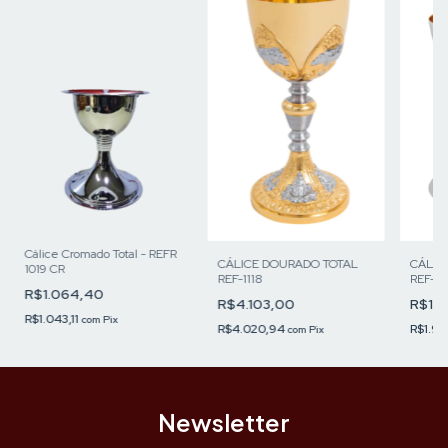
Cálice Cromado Total - REFR
CÁLICE DOURADO TOTAL
CÁLIC
1019 CR
REF-1118
REF-2
R$1.064,40
R$4.103,00
R$1.
R$1.043,11
com
Pix
R$4.020,94
R$1.9
com
Pix
Newsletter