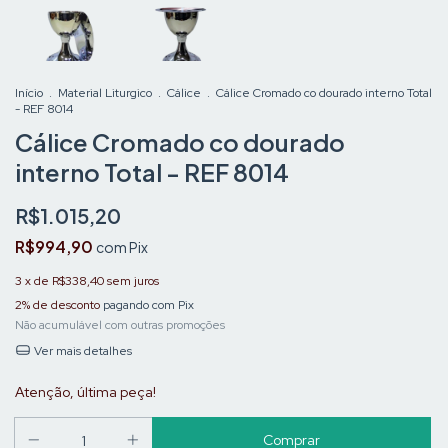
Início
.
Material Liturgico
.
Cálice
.
Cálice Cromado co dourado interno Total
- REF 8014
Cálice Cromado co dourado
interno Total - REF 8014
R$1.015,20
R$994,90
com
Pix
3
x de
R$338,40
sem juros
2% de desconto
pagando com Pix
Não acumulável com outras promoções
Ver mais detalhes
Atenção, última peça!