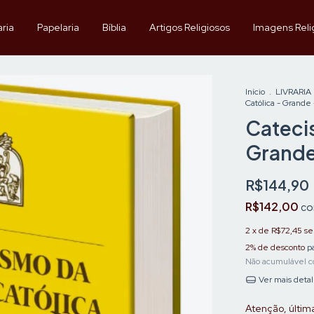
aria
Papelaria
Bíblia
Artigos Religiosos
Imagens Reli
Início
.
LIVRARIA
Católica - Grande 
Catecis
Grande
R$144,90
R$142,00
c
2
x de
R$72,45
se
2% de desconto
pa
Não acumulável c
Ver mais deta
Atenção, últim