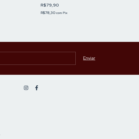
INSPIRAÇÃO CA
R$79,90
MODO DE VIDA
R$49,90
R$78,30
com
Pix
R$48,90
com
Pix
-