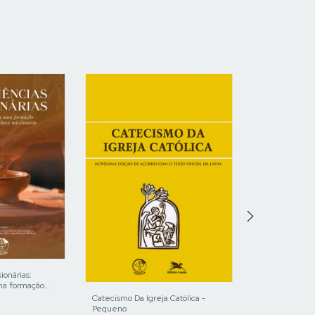
ionárias:
ma formação
have missionária
Catecismo Da Igreja Católica -
Pequeno
INICIAÇÃO À VI