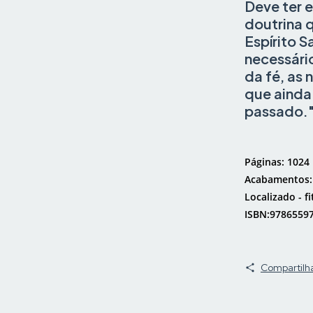
Deve ter 
doutrina 
Espírito S
necessário
da fé, as
que ainda
passado.
Páginas: 1024
Acabamentos: 
Localizado - fi
ISBN:9786559
Compartilh