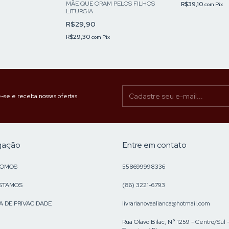
MÃE QUE ORAM PELOS FILHOS
R$39,10
com
Pix
LITURGIA
R$29,90
R$29,30
com
Pix
-se e receba nossas ofertas.
gação
Entre em contato
SOMOS
558699998336
STAMOS
(86) 3221-6793
A DE PRIVACIDADE
livrarianovaalianca@hotmail.com
Rua Olavo Bilac, N° 1259 - Centro/Sul 