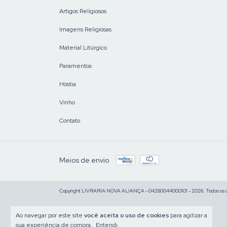
Artigos Religiosos
Imagens Religiosas
Material Litúrgico
Paramentos
Hóstia
Vinho
Contato
Meios de envio
Copyright LIVRARIA NOVA ALIANÇA - 04260044000101 - 2026. Todos os di
Ao navegar por este site
você aceita o uso de cookies
para agilizar a
sua experiência de compra.
Entendi