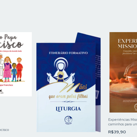
Experiências Miss
caminhos para u
presbiteral em c
ncisco
R$39,90