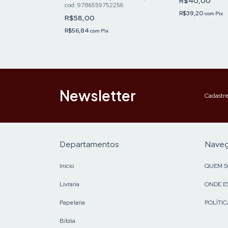
R$40,00
cod: 9786559752256
R$39,20
com
Pix
R$58,00
R$56,84
com
Pix
Newsletter
Cadastre
Departamentos
Nave
Início
QUEM 
Livraria
ONDE E
Papelaria
POLÍTIC
Bíblia