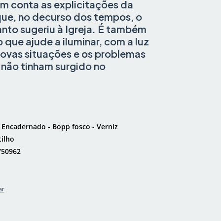
em conta as explicitações da
que, no decurso dos tempos, o
anto sugeriu à Igreja. É também
 que ajude a iluminar, com a luz
 novas situações e os problemas
 não tinham surgido no
"
Encadernado - Bopp fosco - Verniz
tilho
750962
ar