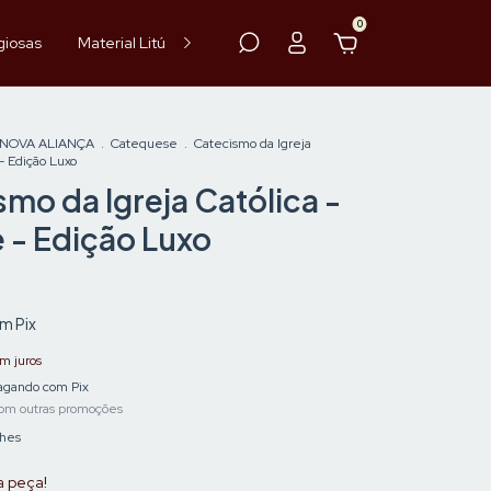
0
giosas
Material Litúrgico
Paramentos
Hóstia
Vinho
 NOVA ALIANÇA
.
Catequese
.
Catecismo da Igreja
- Edição Luxo
mo da Igreja Católica -
 - Edição Luxo
om
Pix
m juros
gando com Pix
om outras promoções
lhes
a peça!