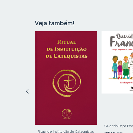
Veja também!
Cantos dos
embleia - Livro
ntos
Querido Papa Fra
Ritual de Instituição de Catequistas