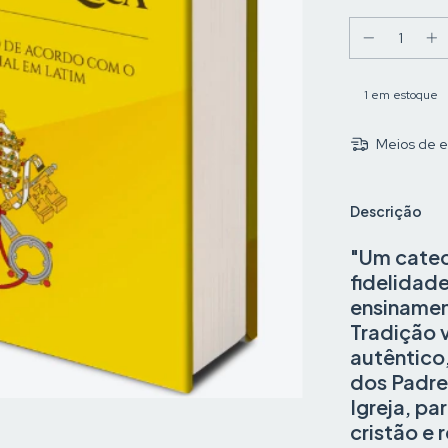
1
em estoque
Meios de e
Descrição
"Um catec
fidelidad
ensinamen
Tradição v
autêntico
dos Padre
Igreja, pa
cristão e 