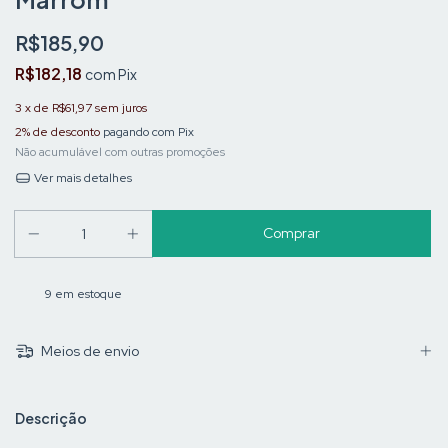
R$185,90
R$182,18
com
Pix
3
x de
R$61,97
sem juros
2% de desconto
pagando com Pix
Não acumulável com outras promoções
Ver mais detalhes
9
em estoque
Meios de envio
Descrição