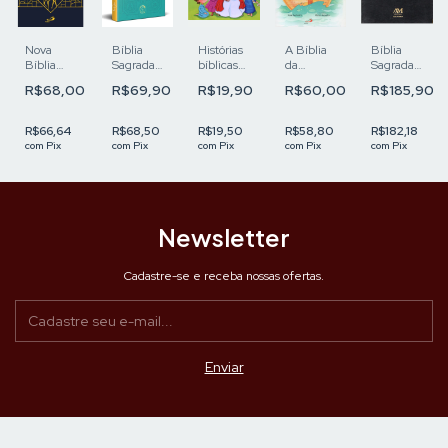
A Bíblia
Nova
Bíblia
Histórias
Bíblia
da
Bíblia
Sagrada
bíblicas
Sagrada
Família
Pastoral -
Tradução
coloridas
Letra
R$60,00
0
R$68,00
R$69,90
R$19,90
R$185,90
Letra
Oficial da
Grande -
Grande
CNBB 6ª
Preta
edição -
R$58,80
R$66,64
R$68,50
R$19,50
R$182,18
Verde -
com
Pix
com
Pix
com
Pix
com
Pix
com
Pix
Jovem
Newsletter
Cadastre-se e receba nossas ofertas.