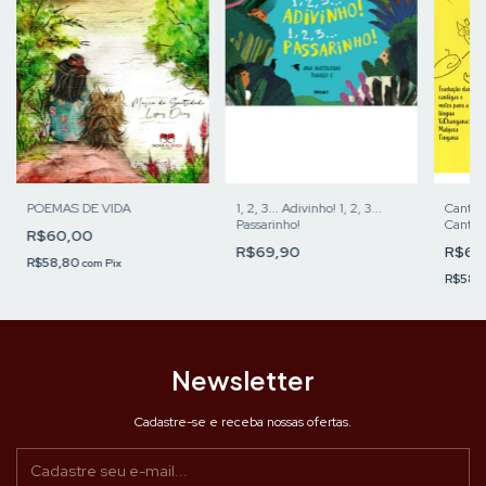
POEMAS DE VIDA
1, 2, 3... Adivinho! 1, 2, 3...
Cantig
Passarinho!
Cantar
R$60,00
Motes 
R$69,90
R$60
R$58,80
com
Pix
R$58,
Newsletter
Cadastre-se e receba nossas ofertas.