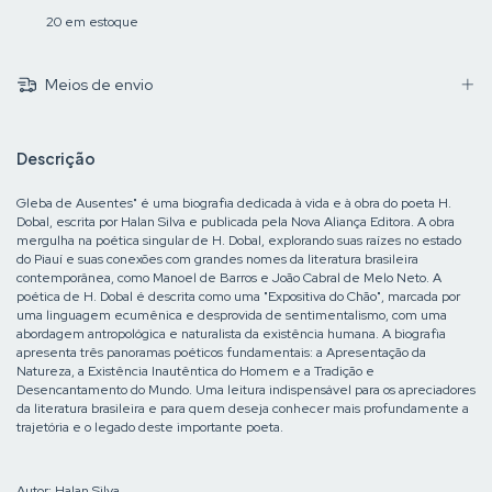
20
em estoque
Meios de envio
Descrição
Gleba de Ausentes" é uma biografia dedicada à vida e à obra do poeta H.
Dobal, escrita por Halan Silva e publicada pela Nova Aliança Editora. A obra
mergulha na poética singular de H. Dobal, explorando suas raízes no estado
do Piauí e suas conexões com grandes nomes da literatura brasileira
contemporânea, como Manoel de Barros e João Cabral de Melo Neto. A
poética de H. Dobal é descrita como uma "Expositiva do Chão", marcada por
uma linguagem ecumênica e desprovida de sentimentalismo, com uma
abordagem antropológica e naturalista da existência humana. A biografia
apresenta três panoramas poéticos fundamentais: a Apresentação da
Natureza, a Existência Inautêntica do Homem e a Tradição e
Desencantamento do Mundo. Uma leitura indispensável para os apreciadores
da literatura brasileira e para quem deseja conhecer mais profundamente a
trajetória e o legado deste importante poeta.
Autor: Halan Silva