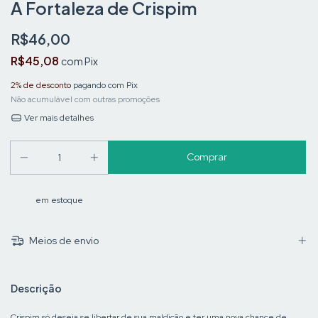
A Fortaleza de Crispim
R$46,00
R$45,08
com
Pix
2% de desconto
pagando com Pix
Não acumulável com outras promoções
Ver mais detalhes
em estoque
Meios de envio
Descrição
Crispim só deseja se libertar de sua maldição e ter uma nova chance de