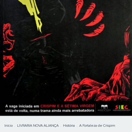
Início
.
LIVRARIA NOVA ALIANÇA
.
História
.
A Fortaleza de Crispim