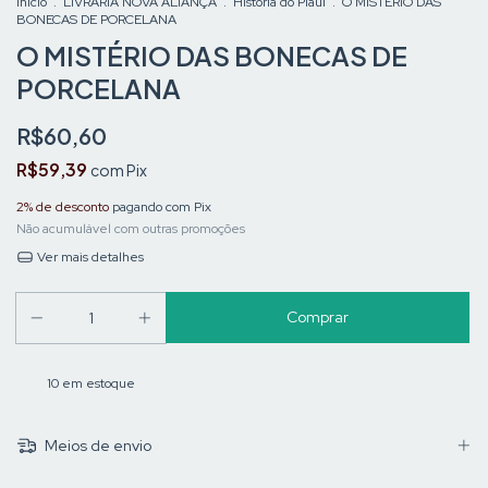
Início
.
LIVRARIA NOVA ALIANÇA
.
História do Piauí
.
O MISTÉRIO DAS
BONECAS DE PORCELANA
O MISTÉRIO DAS BONECAS DE
PORCELANA
R$60,60
R$59,39
com
Pix
2% de desconto
pagando com Pix
Não acumulável com outras promoções
Ver mais detalhes
10
em estoque
Meios de envio