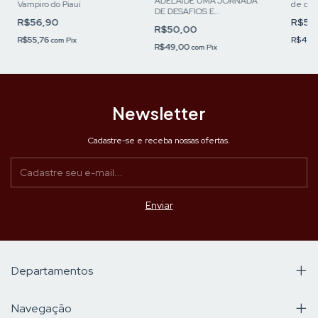
ADELAIDE UMA JORNADA
Vampiro do Piauí
de dom
DE DESAFIOS E
R$56,90
R$50
CONQUISTAS PELO VALE
R$50,00
DO GURGUEIA
R$55,76
R$49,
com
Pix
R$49,00
com
Pix
Newsletter
Cadastre-se e receba nossas ofertas.
Departamentos
Navegação