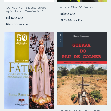
Alberto Silva 100 Limites
OCTAVIANO - Sucessores dos
Apóstolos em Teresina Vol 2
R$50,00
R$100,00
R$49,00
com
Pix
R$98,00
com
Pix
Esgotado
GUERRA DO PAU DE COLHER