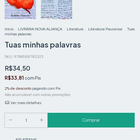
Início
.
LIVRARIA NOVA ALIANÇA
.
Literatura
.
Literatura Piauiense
.
Tuas
minhas palavras
Tuas minhas palavras
SKU:
9786588782323
R$34,50
R$33,81
com
Pix
2% de desconto
pagando com Pix
Não acumulável com outras promoções
Ver mais detalhes
em estoque