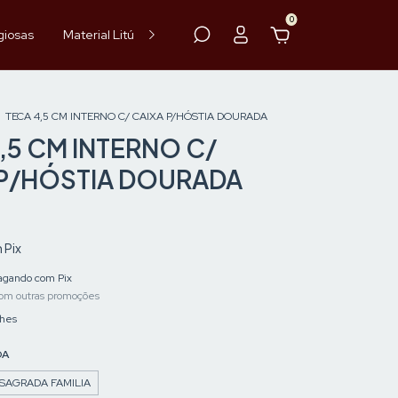
0
giosas
Material Litúrgico
Paramentos
Hóstia
Vinho
TECA 4,5 CM INTERNO C/ CAIXA P/HÓSTIA DOURADA
,5 CM INTERNO C/
 P/HÓSTIA DOURADA
m
Pix
gando com Pix
om outras promoções
lhes
DA
SAGRADA FAMILIA