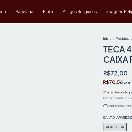
aria
Papelaria
Bíblia
Artigos Religiosos
Imagens Reli
Início
.
Produtos
.
TECA 4
CAIXA
R$72,00
R$70,56
co
2% de desconto
pa
Não acumulável c
Ver mais deta
SANTO:
APARECI
APARECIDA