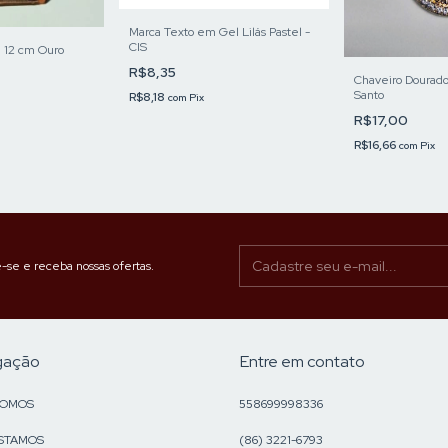
Marca Texto em Gel Lilás Pastel -
CIS
a 12 cm Ouro
R$8,35
Chaveiro Dourado 
Santo
R$8,18
com
Pix
R$17,00
R$16,66
com
Pix
-se e receba nossas ofertas.
gação
Entre em contato
SOMOS
558699998336
STAMOS
(86) 3221-6793