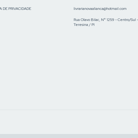
A DE PRIVACIDADE
livrarianovaalianca@hotmail.com
Rua Olavo Bilac, N° 1259 - Centro/Sul 
Teresina / PI