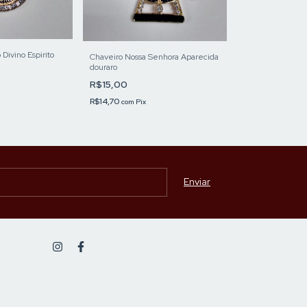
Incensário N. Sra
R$37,00
Divino Espirito
R$36,26
Chaveiro Nossa Senhora Aparecida
com
Pix
douraro
R$15,00
R$14,70
com
Pix