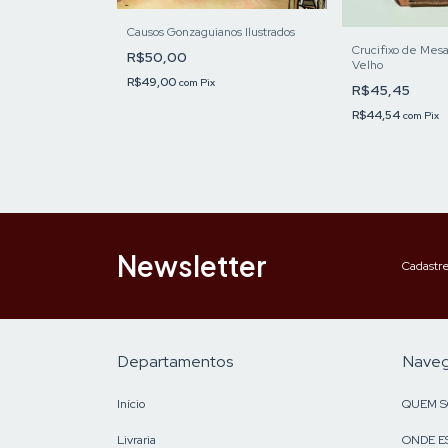
Causos Gonzaguianos Ilustrados
Crucifixo de Mes
R$50,00
Velho
R$49,00
com
Pix
 Nossa Senhora
R$45,45
ass
R$44,54
com
Pix
Newsletter
Cadastre
Departamentos
Nave
Início
QUEM 
Livraria
ONDE E