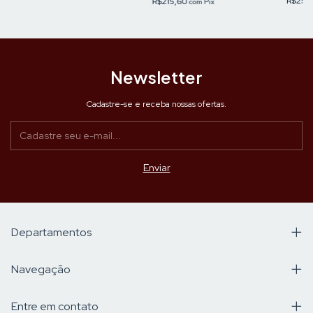
R$254
R$215,60
com
Pix
Newsletter
Cadastre-se e receba nossas ofertas.
Departamentos
Navegação
Entre em contato