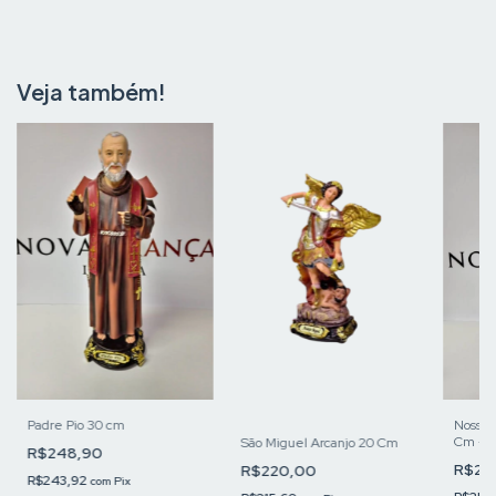
Veja também!
Padre Pio 30 cm
Nossa 
Cm - F
São Miguel Arcanjo 20 Cm
R$248,90
R$26
R$220,00
R$243,92
com
Pix