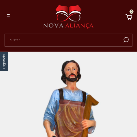
0
Esgotado