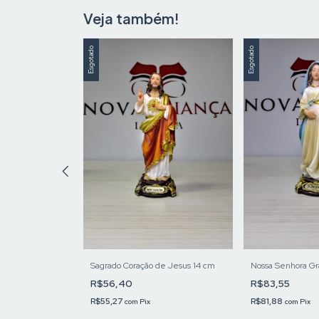
Veja também!
Esgotado
Esgotado
Apocalipse 14
Sagrado Coração de Jesus 14 cm
Nossa Senhora Gr
R$56,40
R$83,55
R$55,27
R$81,88
com
Pix
com
Pix