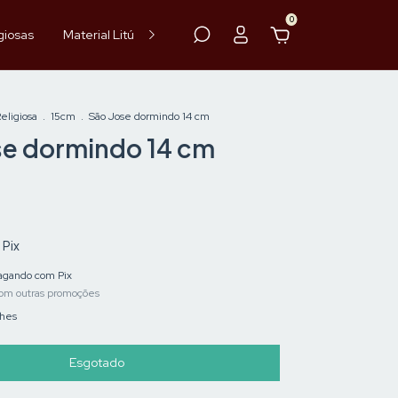
0
giosas
Material Litúrgico
Paramentos
Hóstia
Vinho
ligiosa
.
15cm
.
São Jose dormindo 14 cm
se dormindo 14 cm
m
Pix
gando com Pix
om outras promoções
lhes