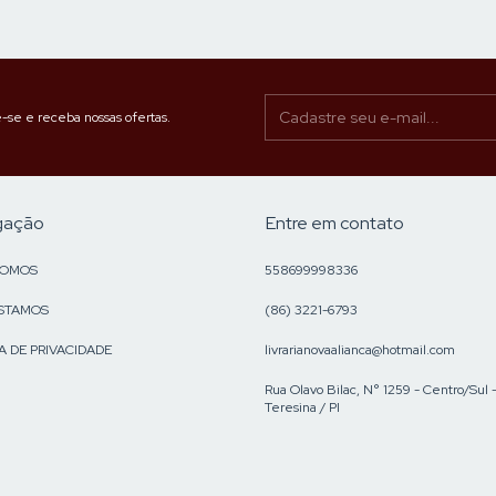
-se e receba nossas ofertas.
gação
Entre em contato
SOMOS
558699998336
STAMOS
(86) 3221-6793
A DE PRIVACIDADE
livrarianovaalianca@hotmail.com
Rua Olavo Bilac, N° 1259 - Centro/Sul 
Teresina / PI