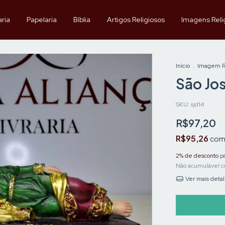
aria
Papelaria
Bíblia
Artigos Religiosos
Imagens Reli
Início
.
Imagem Re
São Jo
SKU:
sjd14
R$97,20
R$95,26
co
2% de desconto
pa
Não acumulável c
Ver mais deta