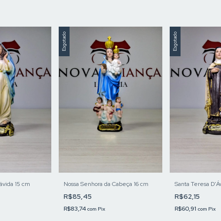
Esgotado
Esgotado
ávida 15 cm
Nossa Senhora da Cabeça 16 cm
Santa Teresa D'Áv
R$85,45
R$62,15
R$83,74
R$60,91
com
Pix
com
Pix