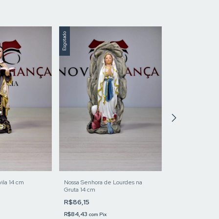
Esgotado
Esgotado
ila 14 cm
Nossa Senhora de Lourdes na
Nossa Senhora Ro
Gruta 14 cm
R$51,85
R$86,15
R$50,81
com
Pix
R$84,43
com
Pix