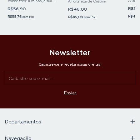
Alberto
existe três: A minha, a sua e
A Fortaleza de Crispim
a verdadeira
R$50
R$56,90
R$46,00
R$49,
R$55,76
R$45,08
com
Pix
com
Pix
Newsletter
Cadastre-se e receba nossas ofertas.
Departamentos
Navegação