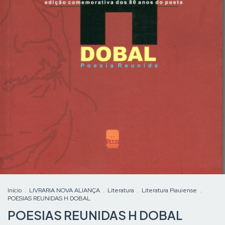
Início
.
LIVRARIA NOVA ALIANÇA
.
Literatura
.
Literatura Piauiense
.
POESIAS REUNIDAS H DOBAL
POESIAS REUNIDAS H DOBAL